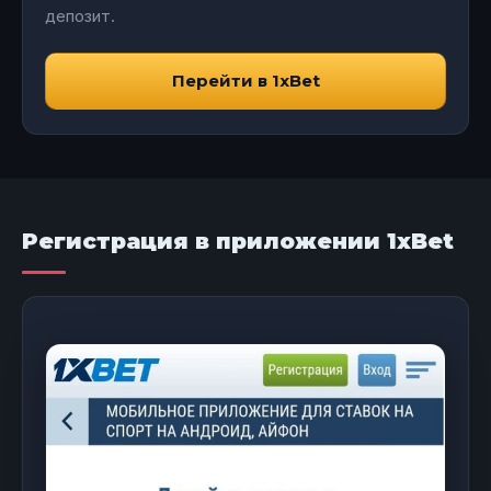
депозит.
Перейти в 1xBet
Регистрация в приложении 1xBet