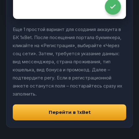
Еще 1 простой вариант для создания аккаунта в
БК 1xBet. После посещения портала букмекера,
кликайте на «Регистрация», выбирайте «Через
соц сети». Затем, требуется указание данных:
вид мессенджера, страна проживания, тип
кошелька, вид бонуса и промокод. Далее –
подтвердите регу. Если в регистрационной
анкете останутся поля – постарайтесь сразу их
заполнить.
Перейти в 1xBet