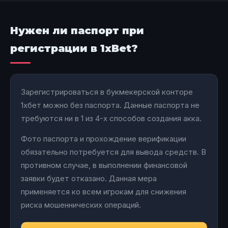
Нужен ли паспорт при
регистрации в 1xBet?
Зарегистрироваться в букмекерской конторе
1хбет можно без паспорта. Данные паспорта не
требуются ни в 1 из 4-х способов создания акка.
Фото паспорта и прохождение верификации
обязательно потребуется для вывода средств. В
противном случае, в выполнении финансовой
заявки будет отказано. Данная мера
применяется ко всем игрокам для снижения
риска мошеннических операций.