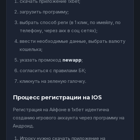
скачать приложение 1xbet;
загрузить программу;
выбрать способ реги (в 1 клик, по имейлу, по
телефону, через акк в соц сетях);
ввести необходимые данные, выбрать валюту
кошелька;
указать промокод
newapp
;
согласиться с правилами БК;
кликнуть на зеленую галочку.
Процесс регистрации на IOS
Регистрация на Айфоне в 1хбет идентична
созданию игрового аккаунта через программу на
Андроид.
Игроку нужно скачать приложение на