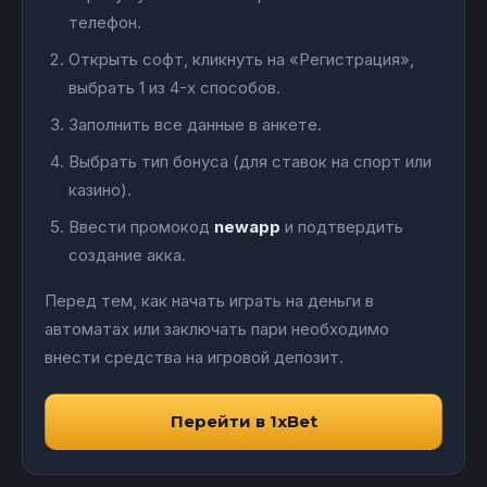
телефон.
Открыть софт, кликнуть на «Регистрация»,
выбрать 1 из 4-х способов.
Заполнить все данные в анкете.
Выбрать тип бонуса (для ставок на спорт или
казино).
Ввести промокод
newapp
и подтвердить
создание акка.
Перед тем, как начать играть на деньги в
автоматах или заключать пари необходимо
внести средства на игровой депозит.
Перейти в 1xBet