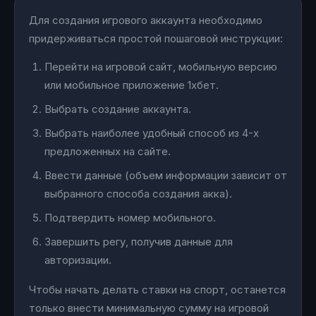
Для создания игрового аккаунта необходимо
придерживаться простой пошаговой инструкции:
Перейти на игровой сайт, мобильную версию
или мобильное приложение 1хбет.
Выбрать создание аккаунта.
Выбрать наиболее удобный способ из 4-х
предложенных на сайте.
Ввести данные (объем информации зависит от
выбранного способа создания акка).
Подтвердить номер мобильного.
Завершить регу, получив данные для
авторизации.
Чтобы начать делать ставки на спорт, останется
только внести минимальную сумму на игровой