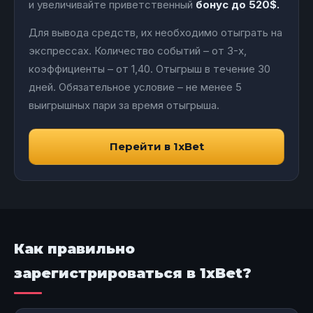
и увеличивайте приветственный
бонус до 520$.
Для вывода средств, их необходимо отыграть на
экспрессах. Количество событий – от 3-х,
коэффициенты – от 1,40. Отыгрыш в течение 30
дней. Обязательное условие – не менее 5
выигрышных пари за время отыгрыша.
Перейти в 1xBet
Как правильно
зарегистрироваться в 1xBet?