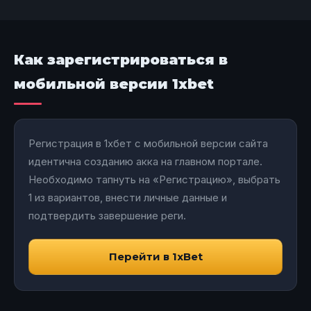
Как зарегистрироваться в
мобильной версии 1xbet
Регистрация в 1хбет с мобильной версии сайта
идентична созданию акка на главном портале.
Необходимо тапнуть на «Регистрацию», выбрать
1 из вариантов, внести личные данные и
подтвердить завершение реги.
Перейти в 1xBet