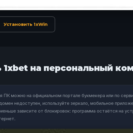
Установить 1xWin
ь 1xbet на персональный ко
я ПК можно на официальном портале букмекера или по сер
 домен недоступен, используйте зеркало, мобильное прилож
 меньше зависите от блокировок: программа остаётся на ус
тернет.