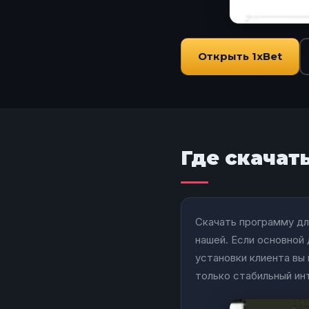
Открыть 1xBet
Где скачат
Скачать программу дл
нашей. Если основной
установки клиента вы
только стабильный ин