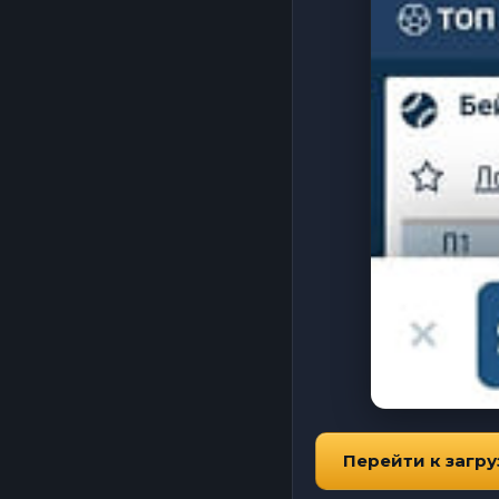
Перейти к загру