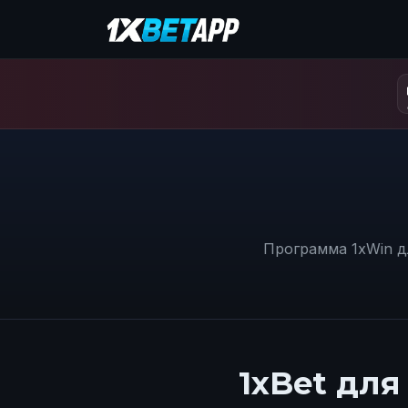
Программа 1xWin дл
1xBet дл