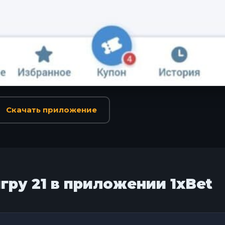
Скачать приложение
игру 21 в приложении 1xBet