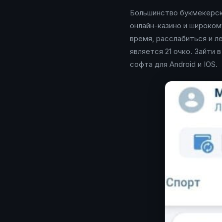
Большинство букмекерски
онлайн-казино и широко
время, расслабиться и л
является 21 очко. Зайти
софта для Android и IOS.