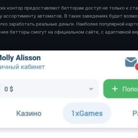
х контор предоставляют бетторам доступ не только к ставк
му ассортименту автоматов. В таких заведениях будет возм
егко заработать реальные деньги. Наиболее популярной карто
 в нее бетторы смогут на официальном сайте, с адаптивной в