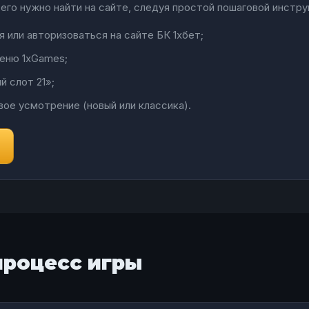
, его нужно найти на сайте, следуя простой пошаговой инстру
 или авторизоваться на сайте БК 1хбет;
меню 1xGames;
 слот 21»;
вое усмотрение (новый или классика).
процесс игры