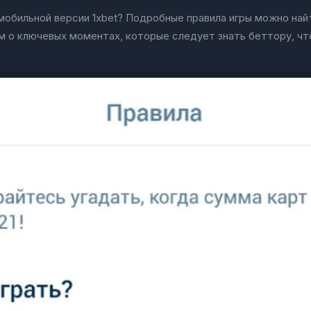
в мобильной версии 1xbet? Подробные правила игры можно най
м о ключевых моментах, которые следует знать беттору, что